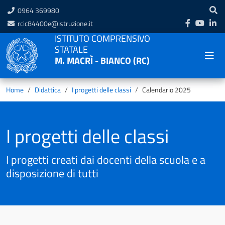
0964 369980
rcic84400e@istruzione.it
ISTITUTO COMPRENSIVO
STATALE
M. MACRÌ - BIANCO (RC)
Home
Didattica
I progetti delle classi
Calendario 2025
I progetti delle classi
I progetti creati dai docenti della scuola e a
disposizione di tutti